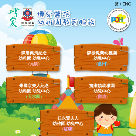
繁
/
ENG
陳潘佩清紀念
陳徐鳳蘭幼稚園
幼稚園 幼兒中心
幼兒中心
(元朗)
(藍田)
朱國京夫人紀念
施淑鎮幼稚園
幼稚園 幼兒中心
幼兒中心
(天水圍)
(觀塘)
任永賢夫人
幼稚園 幼兒中心
(紅磡)