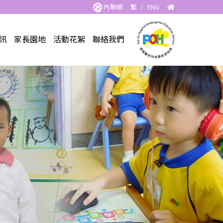
內聯網
繁
/
ENG
訊
家長園地
活動花絮
聯絡我們