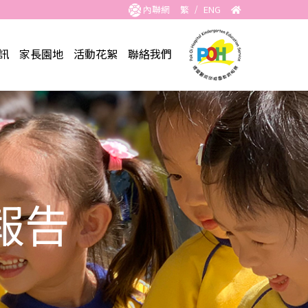
內聯網
繁
/
ENG
訊
家長園地
活動花絮
聯絡我們
報告