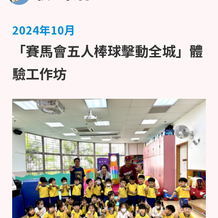
2024年10月
「賽馬會五人棒球擊動全城」體
驗工作坊