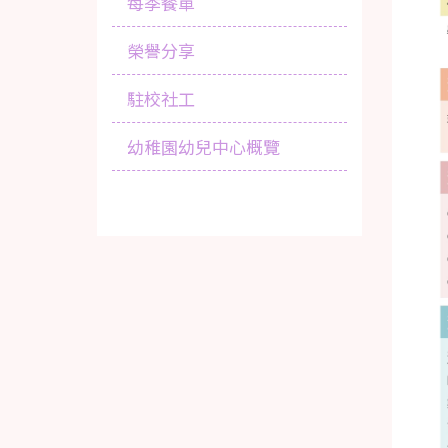
每季餐單
榮譽分享
駐校社工
幼稚園幼兒中心概覽