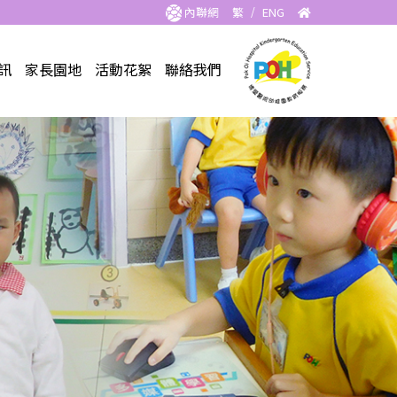
內聯網
繁
/
ENG
訊
家長園地
活動花絮
聯絡我們