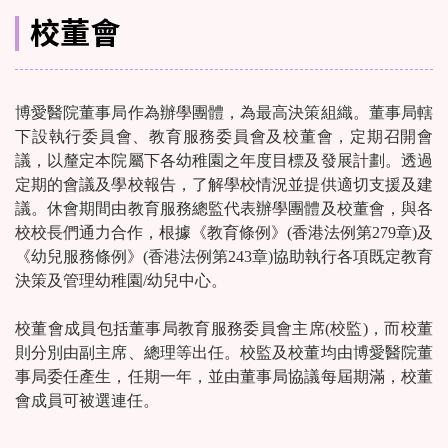
校董會
博愛醫院董事局作為辦學團體，為最高決策組織。董事局轄
下設執行委員會、教育服務委員會及校董會，定期召開會
議，以釐定本院屬下各幼稚園之年度目標及發展計劃。透過
定期的會議及學校報告，了解學校情況並提供適切支援及建
議。休會期間由教育服務總監代表辦學團體及校董會，與各
校校長們通力合作，根據《教育條例》(香港法例第279章)及
《幼兒服務條例》(香港法例第243章)協助執行各項既定教育
決策及管理幼稚園/幼兒中心。
校董會成員包括董事局教育服務委員會主席(校監)，而校董
則分別由副主席、總理等出任。校監及校董均由博愛醫院董
事局委任產生，任期一年，並由董事局協議每屆期滿，校董
會成員可被選連任。