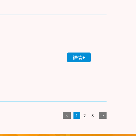
詳情+
<
1
2
3
>