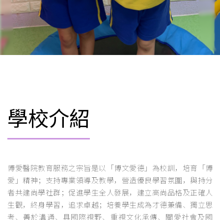
學校介紹
博愛醫院教育服務之宗旨是以「博文愛德」為校訓，培育「博
愛」精神；支持專業領導及教學，營造優良學習氛圍，與持分
者共建尚學社群；促進學生全人發展，建立高尚品格及正確人
生觀，終身學習，追求卓越；培養學生成為才德兼備、獨立思
考、善於溝通、具國際視野、重視文化承傳、關愛社會及國