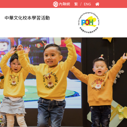
內聯網
繁
/
ENG
們
中華文化校本學習活動