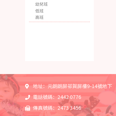
幼兒班
低班
高班
地址：元朗朗屏邨賀屏樓9-14號地下
電話號碼：2442 0776
傳真號碼：2473 3456