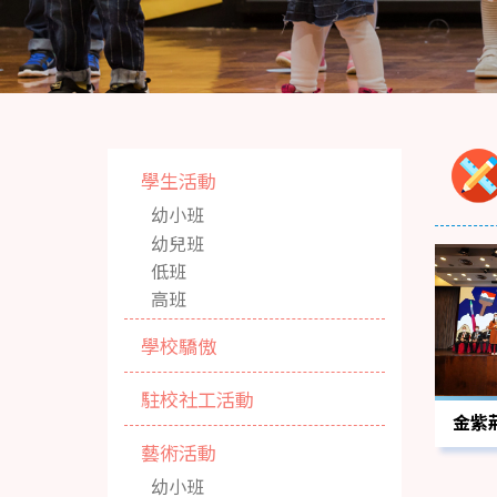
學生活動
幼小班
幼兒班
低班
高班
學校驕傲
駐校社工活動
金紫
藝術活動
幼小班