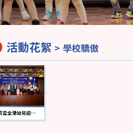
活動花絮
學校驕傲
荊盃全港幼兒迎新
春繪畫大賽 組織獎