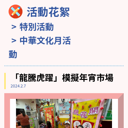
活動花絮
特別活動
中華文化月活
動
「龍騰虎躍」模擬年宵市場
2024.2.7